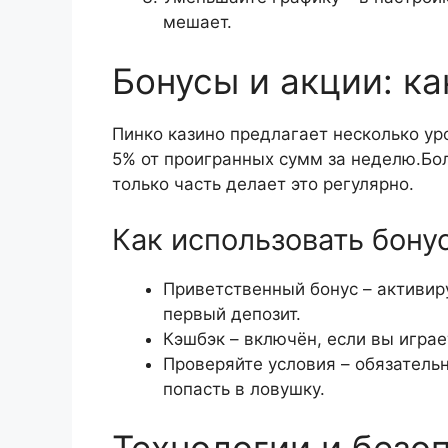
мешает.
Бонусы и акции: ка
Пинко казино предлагает несколько ур
5% от проигранных сумм за неделю.Бо
только часть делает это регулярно.
Как использовать бону
Приветственный бонус – активиру
первый депозит.
Кэшбэк – включён, если вы играет
Проверяйте условия – обязательн
попасть в ловушку.