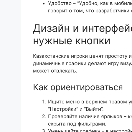
Удобство – “Удобно, как в мобил
говорит о том, что разработчики
Дизайн и интерфей
нужные кнопки
Казахстанские игроки ценят простоту 
динамичные графики делают игру визу
может отвлекать.
Как ориентироваться
Ищите меню в верхнем правом уг
“Настройки” и “Выйти”.
Проверяйте наличие ярлыков – кн
скрыта под фильтрами.
Уменьшайте графику – в настрой