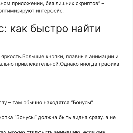
ьном приложении, без лишних скриптов” –
 оптимизируют интерфейс.
с: как быстро найти
и яркость.Большие кнопки, плавные анимации и
ально привлекательной.Однако иногда графика
лу – там обычно находятся “Бонусы”,
опка “Бонусы” должна быть видна сразу, а не
ках можно отключить анимацию, если она