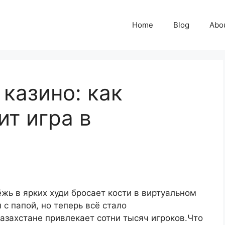
Home
Blog
Abo
казино: как
ит игра в
ёжь в ярких худи бросает кости в виртуальном
с папой, но теперь всё стало
азахстане привлекает сотни тысяч игроков.Что