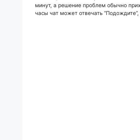
минут, а решение проблем обычно прих
часы чат может отвечать “Подождите”,