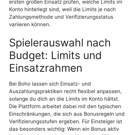
ersten großen Einsatz prüfen, welche Limits im
Konto hinterlegt sind, weil die Limits je nach
Zahlungsmethode und Verifizierungsstatus
variieren können.
Spielerauswahl nach
Budget: Limits und
Einsatzrahmen
Bei Boho lassen sich Einsatz- und
Auszahlungspraktiken recht flexibel anpassen,
solange du dich an die Limits im Konto hältst.
Die Plattform arbeitet dabei mit den typischen
Einschränkungen, die sich aus Bonusregeln und
Verifizierungsstufen ergeben. Für Einsteiger ist
das besonders wichtig: Wenn ein Bonus aktiv