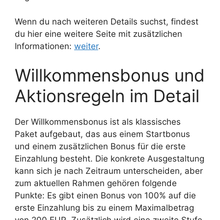
Wenn du nach weiteren Details suchst, findest
du hier eine weitere Seite mit zusätzlichen
Informationen:
weiter
.
Willkommensbonus und
Aktionsregeln im Detail
Der Willkommensbonus ist als klassisches
Paket aufgebaut, das aus einem Startbonus
und einem zusätzlichen Bonus für die erste
Einzahlung besteht. Die konkrete Ausgestaltung
kann sich je nach Zeitraum unterscheiden, aber
zum aktuellen Rahmen gehören folgende
Punkte: Es gibt einen Bonus von 100% auf die
erste Einzahlung bis zu einem Maximalbetrag