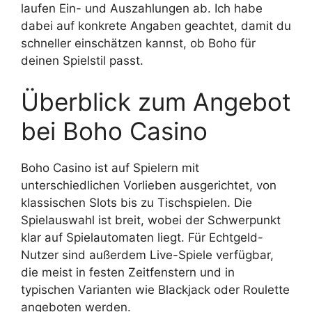
laufen Ein- und Auszahlungen ab. Ich habe
dabei auf konkrete Angaben geachtet, damit du
schneller einschätzen kannst, ob Boho für
deinen Spielstil passt.
Überblick zum Angebot
bei Boho Casino
Boho Casino ist auf Spielern mit
unterschiedlichen Vorlieben ausgerichtet, von
klassischen Slots bis zu Tischspielen. Die
Spielauswahl ist breit, wobei der Schwerpunkt
klar auf Spielautomaten liegt. Für Echtgeld-
Nutzer sind außerdem Live-Spiele verfügbar,
die meist in festen Zeitfenstern und in
typischen Varianten wie Blackjack oder Roulette
angeboten werden.