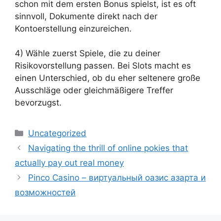
schon mit dem ersten Bonus spielst, ist es oft
sinnvoll, Dokumente direkt nach der
Kontoerstellung einzureichen.
4) Wähle zuerst Spiele, die zu deiner
Risikovorstellung passen. Bei Slots macht es
einen Unterschied, ob du eher seltenere große
Ausschläge oder gleichmäßigere Treffer
bevorzugst.
Categories
Uncategorized
Navigating the thrill of online pokies that
actually pay out real money
Pinco Casino – виртуальный оазис азарта и
возможностей