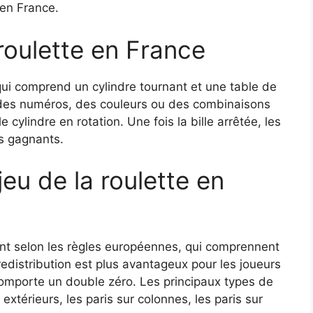
 en France.
roulette en France
 qui comprend un cylindre tournant et une table de
ur des numéros, des couleurs ou des combinaisons
 cylindre en rotation. Une fois la bille arrêtée, les
is gagnants.
jeu de la roulette en
nt selon les règles européennes, qui comprennent
 redistribution est plus avantageux pour les joueurs
 comporte un double zéro. Les principaux types de
s extérieurs, les paris sur colonnes, les paris sur