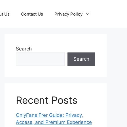
ut Us
Contact Us
Privacy Policy
Search
Search
Recent Posts
OnlyFans Frer Guide: Privacy,
Access, and Premium Experience