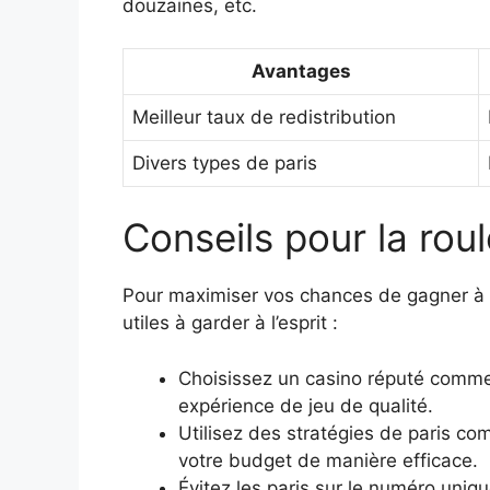
douzaines, etc.
Avantages
Meilleur taux de redistribution
Divers types de paris
Conseils pour la rou
Pour maximiser vos chances de gagner à la
utiles à garder à l’esprit :
Choisissez un casino réputé comme
expérience de jeu de qualité.
Utilisez des stratégies de paris co
votre budget de manière efficace.
Évitez les paris sur le numéro unique