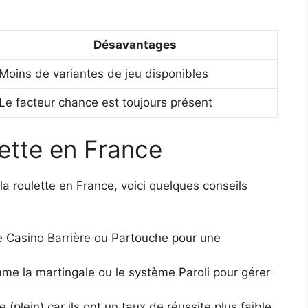
Désavantages
Moins de variantes de jeu disponibles
Le facteur chance est toujours présent
lette en France
 roulette en France, voici quelques conseils
 Casino Barrière ou Partouche pour une
mme la martingale ou le système Paroli pour gérer
 (plein) car ils ont un taux de réussite plus faible.