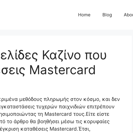
Home
Blog
Abo
σελίδες Καζίνο που
σεις Mastercard
εκριμένα μεθόδους πληρωμής στον κόσμο, και δεν
 εγκαταστάσεις τυχερών παιχνιδιών επιτρέπουν
σιμοποιώντας τη Mastercard τους.Είτε είστε
υτό το άρθρο θα βοηθήσει μέσω τις κορυφαίες
έγκριση καταθέσεις Mastercard.Έτσι,