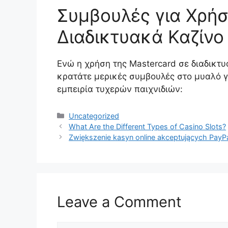
Συμβουλές για Χρήσ
Διαδικτυακά Καζίνο
Ενώ η χρήση της Mastercard σε διαδικτυ
κρατάτε μερικές συμβουλές στο μυαλό γι
εμπειρία τυχερών παιχνιδιών:
Categories
Uncategorized
What Are the Different Types of Casino Slots?
Zwiększenie kasyn online akceptujących PayP
Leave a Comment
Comment