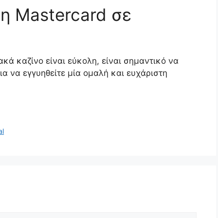
η Mastercard σε
ακά καζίνο είναι εύκολη, είναι σημαντικό να
α να εγγυηθείτε μία ομαλή και ευχάριστη
al