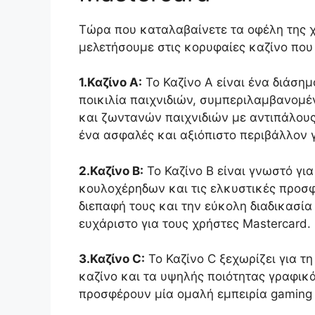
Τώρα που καταλαβαίνετε τα οφέλη της χρ
μελετήσουμε στις κορυφαίες καζίνο που 
1.Καζίνο A:
Το Καζίνο A είναι ένα διάσημ
ποικιλία παιχνιδιών, συμπεριλαμβανομ
και ζωντανών παιχνιδιών με αντιπάλους
ένα ασφαλές και αξιόπιστο περιβάλλον γ
2.Καζίνο B:
Το Καζίνο B είναι γνωστό γι
κουλοχέρηδων και τις ελκυστικές προσφ
διεπαφή τους και την εύκολη διαδικασία
ευχάριστο για τους χρήστες Mastercard.
3.Καζίνο C:
Το Καζίνο C ξεχωρίζει για τ
καζίνο και τα υψηλής ποιότητας γραφικ
προσφέρουν μία ομαλή εμπειρία gaming γ