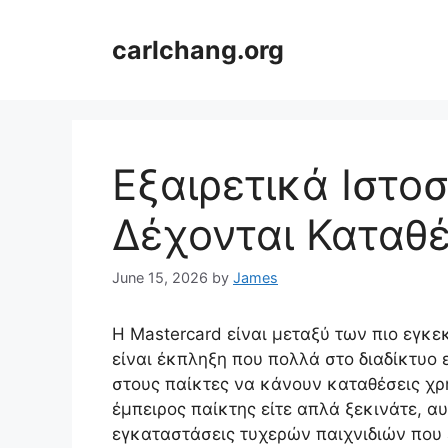
Skip
to
carlchang.org
content
Εξαιρετικά Ιστο
Δέχονται Καταθέ
June 15, 2026
by
James
Η Mastercard είναι μεταξύ των πιο εγκ
είναι έκπληξη που πολλά στο διαδίκτυο
στους παίκτες να κάνουν καταθέσεις χρη
έμπειρος παίκτης είτε απλά ξεκινάτε, α
εγκαταστάσεις τυχερών
παιχνιδιών που 