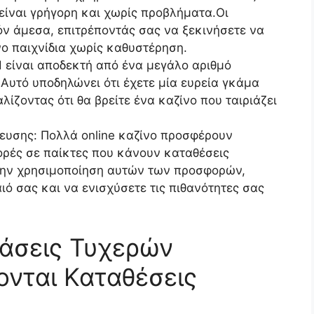
είναι γρήγορη και χωρίς προβλήματα.Οι
ν άμεσα, επιτρέποντάς σας να ξεκινήσετε να
ο παιχνίδια χωρίς καθυστέρηση.
 είναι αποδεκτή από ένα μεγάλο αριθμό
Αυτό υποδηλώνει ότι έχετε μία ευρεία γκάμα
λίζοντας ότι θα βρείτε ένα καζίνο που ταιριάζει
υσης: Πολλά online καζίνο προσφέρουν
ρές σε παίκτες που κάνουν καταθέσεις
την χρησιμοποίηση αυτών των προσφορών,
ιό σας και να ενισχύσετε τις πιθανότητες σας
άσεις Τυχερών
ονται Καταθέσεις